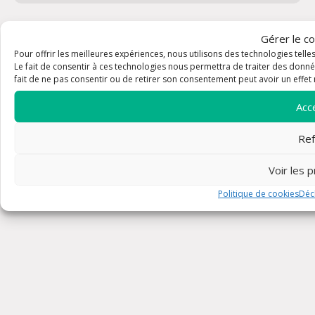
Gérer le c
© 2026 Paroisse de Flayosc et d'Ampus - Tous droits réservés -
Plan
du site
-
Mentions légales
-
Politique de confidentialité
Pour offrir les meilleures expériences, nous utilisons des technologies tell
Conception et réalisation : agence
Bikloz
Le fait de consentir à ces technologies nous permettra de traiter des donné
fait de ne pas consentir ou de retirer son consentement peut avoir un effet n
Acc
Ref
Voir les 
Politique de cookies
Décl