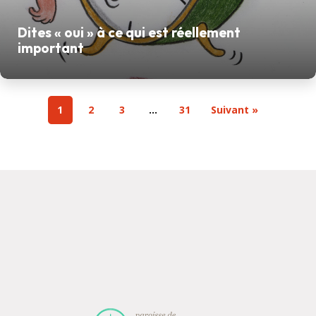
Dites « oui » à ce qui est réellement
important
1
2
3
…
31
Suivant »