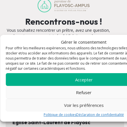
Rencontrons-nous !
Vous souhaitez rencontrer un prêtre, avez une question,
voulez prier ou nous rejoindre ? N’hésitez pas à nous
contacter. La paroisse de Flayosc et d'Ampus vous
Gérer le consentement
accueillera avec joie
Pour offrir les meilleures expériences, nous utilisons des technologies tell
stocker et/ou accéder aux informations des appareils. Le fait de consentir 
nous permettra de traiter des données telles que le comportement de navig
uniques sur ce site. Le fait de ne pas consentir ou de retirer son consenteme
négatif sur certaines caractéristiques et fonctions.
L'église Saint-Michel d'Ampus
Accepter
Adresse : Montée de l'Église 83111 Ampus
Plan
Refuser
Email : destindhorel@gmail.com
Tel : 04 11 75 06 57 ou 07 60 91 38 54
Horaires :
Voir les préférences
Politique de cookies
Déclaration de confidentialité
Église Saint-Laurent de Flayosc