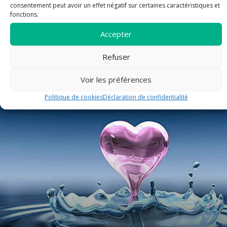
consentement peut avoir un effet négatif sur certaines caractéristiques et
fonctions.
Accepter
FETE DE SAINT LAURENT
Refuser
Voir les préférences
article
Politique de cookies
Déclaration de confidentialité