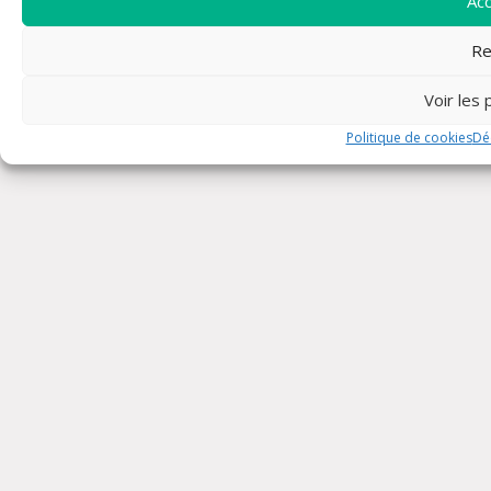
Ac
Re
Voir les
Politique de cookies
Déc