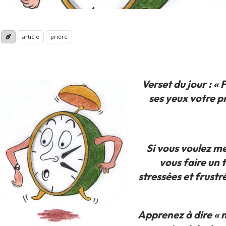
article
prière
Verset du jour :
« 
ses yeux votre p
Si
vous voulez me
vous faire un 
stressées et frustr
Apprenez à dire « no