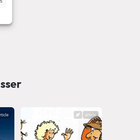
es
esser
rticle
article