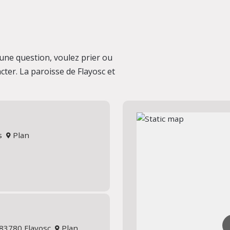
une question, voulez prier ou
cter. La paroisse de Flayosc et
us
Plan
t 83780 Flayosc
Plan