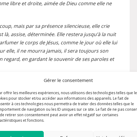
emme libre et droite, aimée de Dieu comme elle ne
oup, mais par sa présence silencieuse, elle crie
t là, assise, déterminée. Elle restera jusqu’à la nuit
parfumer le corps de Jésus, comme le jour où elle lui
r elle, il ne mourra jamais, il sera toujours son
on regard, en gardant le souvenir de ses paroles et
Gérer le consentement
arie Madeleine ce qui la maintiendra debout et à
 certitude qu’elle a rencontré le Fils de Dieu, que
r offrir les meilleures expériences, nous utilisons des technologies telles que l
 cet homme ne peut pas être mort. Autrement dit
kies pour stocker et/ou accéder aux informations des appareils. Le fait de
sentir à ces technologies nous permettra de traiter des données telles que le
portement de navigation ou les ID uniques sur ce site. Le fait de ne pas consen
de retirer son consentement peut avoir un effet négatif sur certaines
actéristiques et fonctions.