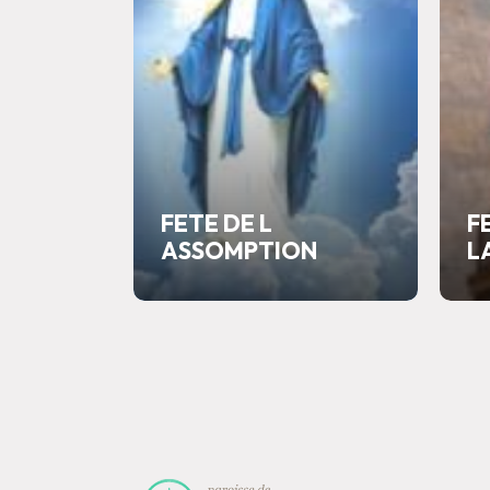
FETE DE L
F
ASSOMPTION
L