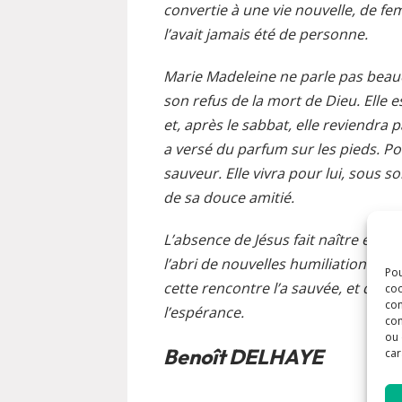
convertie à une vie nouvelle, de f
l’avait jamais été de personne.
Marie Madeleine ne parle pas beauc
son refus de la mort de Dieu. Elle es
et, après le sabbat, elle reviendra 
a versé du parfum sur les pieds. Pou
sauveur. Elle vivra pour lui, sous s
de sa douce amitié.
L’absence de Jésus fait naître en M
l’abri de nouvelles humiliations : la
Pou
cette rencontre l’a sauvée, et que
coo
con
l’espérance.
com
ou 
Benoît DELHAYE
car