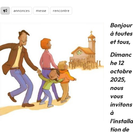
annonces
messe
rencontre
Bonjour
à toutes
et tous,
Dimanc
he 12
octobre
2025,
nous
vous
invitons
à
l’installa
tion de