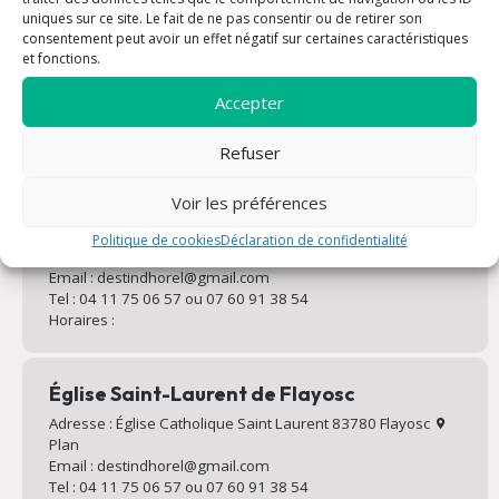
uniques sur ce site. Le fait de ne pas consentir ou de retirer son
Vous souhaitez rencontrer un prêtre, avez une question,
consentement peut avoir un effet négatif sur certaines caractéristiques
voulez prier ou nous rejoindre ? N’hésitez pas à nous
et fonctions.
contacter. La paroisse de Flayosc et d'Ampus vous
accueillera avec joie
Accepter
Refuser
Voir les préférences
L'église Saint-Michel d'Ampus
Politique de cookies
Déclaration de confidentialité
Adresse : Montée de l'Église 83111 Ampus
Plan
Email : destindhorel@gmail.com
Tel : 04 11 75 06 57 ou 07 60 91 38 54
Horaires :
Église Saint-Laurent de Flayosc
Adresse : Église Catholique Saint Laurent 83780 Flayosc
Plan
Email : destindhorel@gmail.com
Tel : 04 11 75 06 57 ou 07 60 91 38 54