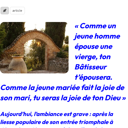
article
« Comme un
jeune homme
épouse une
vierge, ton
Bâtisseur
t’épousera.
Comme la jeune mariée fait la joie de
son mari, tu seras la joie de ton Dieu »
Aujourd’hui, l’ambiance est grave : après la
liesse populaire de son entrée triomphale à