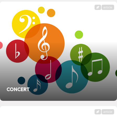
article
CONCERT
article