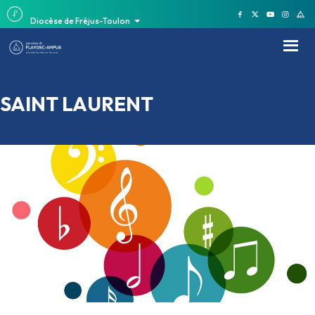
Diocèse de Fréjus-Toulon
SAINT LAURENT