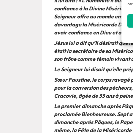
Il lui dira : « L’humanité n’aura 
car
confiance à la Divine Miséricorde
Seigneur offre au monde entier 
davantage la Miséricorde Divine. 
avoir confiance en Dieu et aimer
Jésus lui a dit qu’Il désirait que
était la secrétaire de sa Misérico
son trône comme témoin vivant d
Le Seigneur lui disait qu’elle pr
Sœur Faustine, le corps ravagé pa
pour la conversion des pécheurs,
Cracovie, âgée de 33 ans à peine
Le premier dimanche après Pâques,
proclamée Bienheureuse. Sept ans
dimanche après Pâques, le Pape c
même, la Fête de la Miséricorde Di