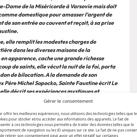
e-Dame de la Miséricorde à Varsovie mais doit
n comme domestique pour amasser l’argent de
t de son entrée au couvent et reçoit, à sa prise
austine.
se, elle remplit les modestes charges de
rtière dans les diverses maisons de la
e en apparence, cache une grande richesse
 de saints, elle vécut la nuit de la foi, porta
e don de bilocation. A la demande de son
ux Père Michel Sopocko, Sainte Faustine écrit Le
 elle décrit ses expériences mystiques et
le Seigneur.
Gérer le consentement
nte Faustine une grande mission : rappeler au
r offrir les meilleures expériences, nous utilisons des technologies telles que l
« Ma Fille, dis que je suis l’Amour et la
kies pour stocker et/ou accéder aux informations des appareils. Le fait de
sentir à ces technologies nous permettra de traiter des données telles que le
ndera Jésus à Sœur Faustine.
portement de navigation ou les ID uniques sur ce site. Le fait de ne pas consen
de retirer son consentement peut avoir un effet négatif sur certaines