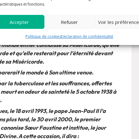
pas de paix tant qu’elle ne s’adressera pas avec
actéristiques et fonctions.
. » Par l’intermédiaire de sainte Faustine, le
des moyens et des prières pour vénérer
Accepter
Refuser
Voir les préférenc
Mais Il dit à sainte Faustine qu
’il faut surtout
 son prochain.
Politique de cookies
Déclaration de confidentialité
 le monde entier connaisse sa Miséricorde, qu’elle
rde et qu’elle resterait pour l’éternité devant
e sa Miséricorde.
éparerait le monde à Son ultime venue.
r la tuberculose et les souffrances, offertes
 meurt en odeur de sainteté le 5 octobre 1938 à
.
 le 18 avril 1993, le pape Jean-Paul II l’a
 plus tard, le 30 avril 2000, le premier
anonise Sœur Faustine et institue, le jour
vine. A cette occasion, il dira :