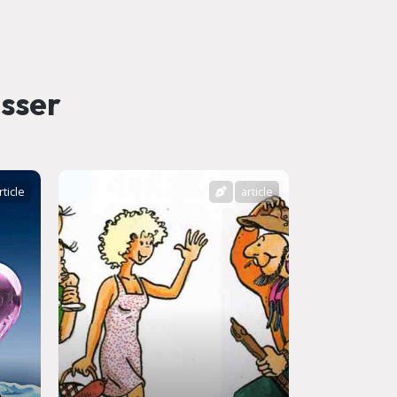
esser
rticle
article