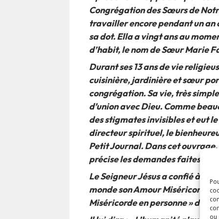
Congrégation des Sœurs de Notr
travailler encore pendant un a
sa dot. Ella a vingt ans au momen
d’habit, le nom de Sœur Marie F
Durant ses 13 ans de vie religieu
cuisinière, jardinière et sœur po
congrégation. Sa vie, très simpl
d’union avec Dieu. Comme beaucoup
des stigmates invisibles et eut l
directeur spirituel, le bienheure
Petit Journal. Dans cet ouvrage,
précise les demandes faites par 
Le Seigneur Jésus a confié à Sai
Pou
monde son Amour Miséricordieux : 
coo
con
Miséricorde en personne » dema
com
ou 