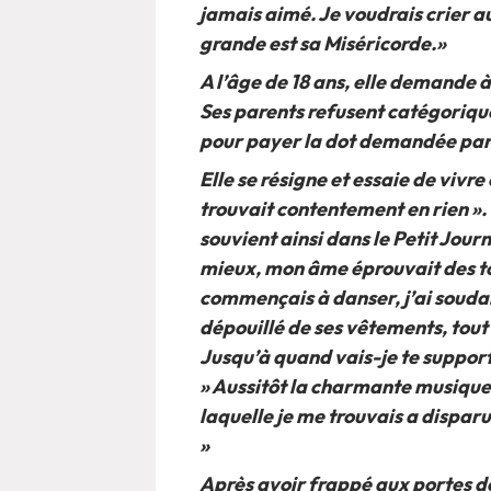
jamais aimé. Je voudrais crier au
grande est sa Miséricorde.»
A l’âge de 18 ans, elle demande à
Ses parents refusent catégorique
pour payer la dot demandée par 
Elle se résigne et essaie de viv
trouvait contentement en rien ». 
souvient ainsi dans le Petit Jour
mieux, mon âme éprouvait des to
commençais à danser, j’ai soudain
dépouillé de ses vêtements, tout c
Jusqu’à quand vais-je te support
» Aussitôt la charmante musique
laquelle je me trouvais a disparu 
»
Après avoir frappé aux portes de