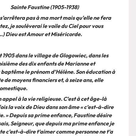
Sainte Faustine (1905-1938)
 s’arrêtera pas à ma mort mais qu’elle ne fera
, je soulèverai le voile du Ciel pour vous
…) Dieu est Amour et Miséricorde.
t 1905 dans le village de Glogowiec, dans les
oisième des dix enfants de Marianne et
au baptême le prénom d’Hélène. Son éducation à
te de moyens financiers et, à seize ans, elle
omestique.
n appel à la vie religieuse. C’est à cet âge-là
ois la voix de Dieu dans son âme « c’est-à-dire
ite. » Depuis sa prime enfance, Faustine désire
 sais, Seigneur, que depuis ma prime enfance je
te c’est-à-dire t’aimer comme personne ne t’a