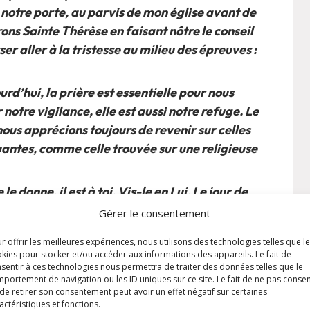
notre porte, au parvis de mon église avant de
rons Sainte Thérèse en faisant nôtre le conseil
ser aller à la tristesse au milieu des épreuves :
d’hui, la prière est essentielle pour nous
notre vigilance, elle est aussi notre refuge. Le
nous apprécions toujours de revenir sur celles
antes, comme celle trouvée sur une religieuse
 le donne, il est à toi. Vis-le en Lui. Le jour de
ient pas. Ne porte pas sur demain le souci
Gérer le consentement
 : remets-le Lui. Le moment présent est une
r offrir les meilleures expériences, nous utilisons des technologies telles que l
s de regrets d’hier, de l’inquiétude de demain, la
kies pour stocker et/ou accéder aux informations des appareils. Le fait de
 Le passé ? Dieu le pardonne. L’avenir ? Dieu le
sentir à ces technologies nous permettra de traiter des données telles que le
portement de navigation ou les ID uniques sur ce site. Le fait de ne pas consen
de retirer son consentement peut avoir un effet négatif sur certaines
actéristiques et fonctions.