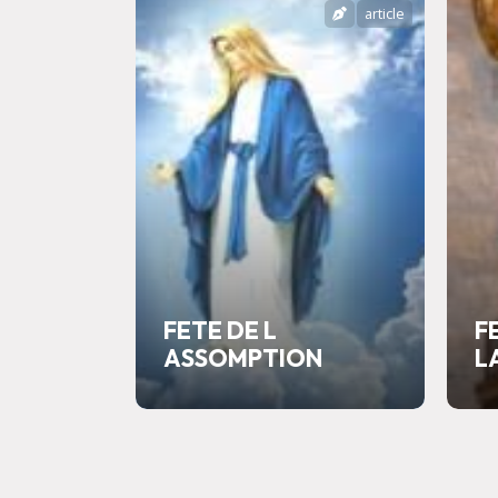
article
FETE DE L
F
ASSOMPTION
L