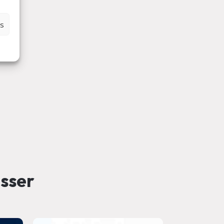
es
esser