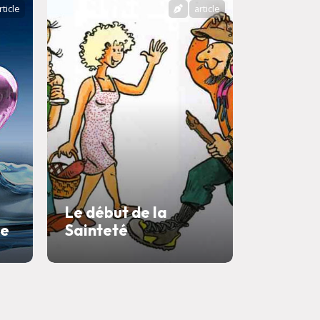
rticle
article
Le début de la
te
Sainteté