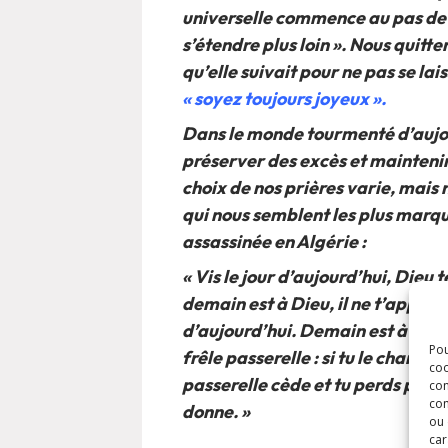
universelle commence au pas de 
s’étendre plus loin ». Nous quitte
qu’elle suivait pour ne pas se lais
« soyez toujours joyeux ».
Dans le monde tourmenté d’aujour
préserver des excès et maintenir 
choix de nos prières varie, mais 
qui nous semblent les plus marqu
assassinée en Algérie :
« Vis le jour d’aujourd’hui, Dieu te
demain est à Dieu, il ne t’appart
d’aujourd’hui. Demain est à Dieu
Pou
frêle passerelle : si tu le charge
coo
passerelle cède et tu perds pied.
con
com
donne. »
ou 
car