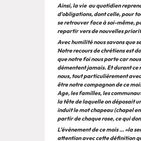
Ainsi, la vie au quotidien repren
d’obligations, dont celle, pour t
se retrouver face à soi-même, p
repartir vers de nouvelles priori
Avec humilité nous savons que seu
Notre recours de chrétiens est don
que notre foi nous porte car nous
démentent jamais. Et durant ce mo
nous, tout particulièrement ave
être notre compagnon de ce mois
Age, les familles, les communaut
la tête de laquelle on déposait u
induit le mot chapeau (chapel en v
partir de chaque rose, ce qui don
L’évènement de ce mois … »la se
attention avec cette définition qu