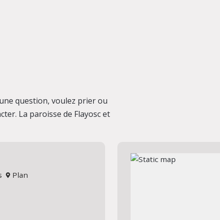
une question, voulez prier ou
cter. La paroisse de Flayosc et
us
Plan