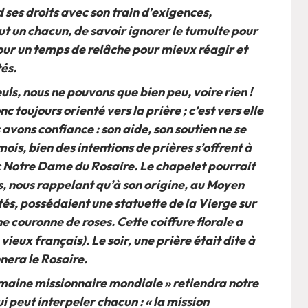
d ses droits avec son train d’exigences,
out un chacun, de savoir ignorer le tumulte pour
our un temps de relâche pour mieux réagir et
tés.
ls, nous ne pouvons que bien peu, voire rien !
c toujours orienté vers la prière ; c’est vers elle
 avons confiance : son aide, son soutien ne se
is, bien des intentions de prières s’offrent à
c Notre Dame du Rosaire. Le chapelet pourrait
, nous rappelant qu’à son origine, au Moyen
és, possédaient une statuette de la Vierge sur
ne couronne de roses. Cette coiffure florale a
ieux français). Le soir, une prière était dite à
nera le Rosaire.
maine missionnaire mondiale » retiendra notre
i peut interpeler chacun : « la mission