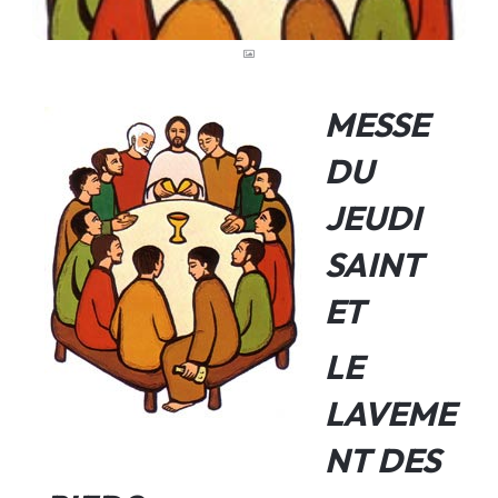
MESSE
DU
JEUDI
SAINT
ET
LE
LAVEME
NT DES