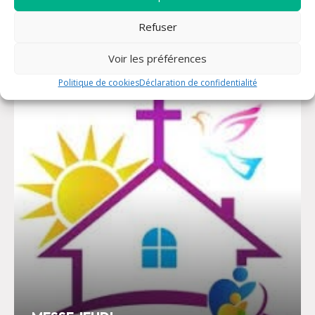
Prochainement dans la
Refuser
paroisse
Voir les préférences
Politique de cookies
Déclaration de confidentialité
06 août à 09:00