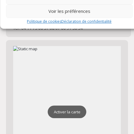
Église Saint-Laurent de Flayosc
Voir les préférences
Adresse : Église Catholique Saint Laurent 83780 Flayosc
Plan
Politique de cookies
Déclaration de confidentialité
Email : destindhorel@gmail.com
Tel : 04 11 75 06 57 ou 07 60 91 38 54
Activer la carte