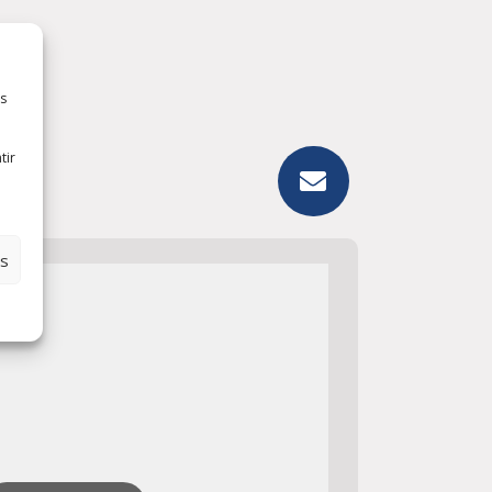
es
tir
es