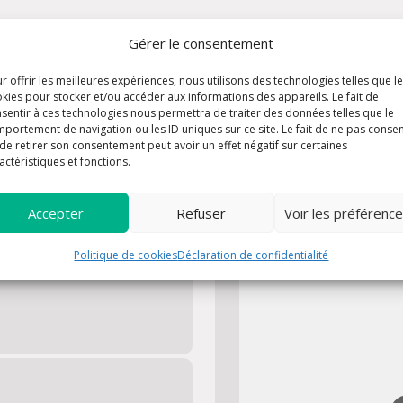
Gérer le consentement
r offrir les meilleures expériences, nous utilisons des technologies telles que l
kies pour stocker et/ou accéder aux informations des appareils. Le fait de
sentir à ces technologies nous permettra de traiter des données telles que le
une question, voulez prier ou
portement de navigation ou les ID uniques sur ce site. Le fait de ne pas consen
cter. La paroisse de Flayosc et
de retirer son consentement peut avoir un effet négatif sur certaines
actéristiques et fonctions.
Accepter
Refuser
Voir les préférenc
us
Plan
Politique de cookies
Déclaration de confidentialité