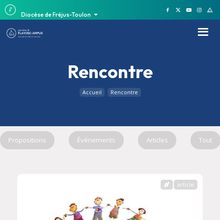
Diocèse de Fréjus-Toulon
Rencontre
Accueil
Rencontre
Propositions
Événements
Articles
Tout
article